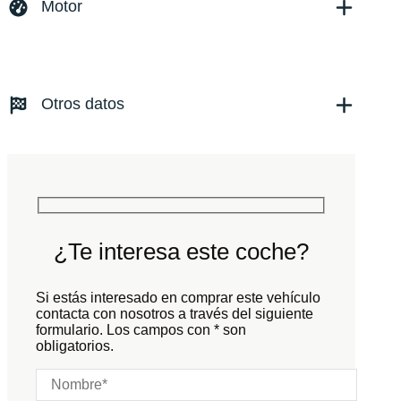
Versión:
No especificado
Motor
Fecha de matriculación:
10/2024
Kilómetros:
24478
KM
Combustible: Eléctrico
Transmisión:
Automático
Otros datos
Tracción:
N/D
Cilindros:
N/D
Potencia:
587
CV
Peso:
KG
Marchas:
Consumo:
N/D
L/100 KM
Color:
Azul
Color interior:
Negro
¿Te interesa este coche?
Carrocería:
N/D
Puertas:
Si estás interesado en comprar este vehículo
Plazas:
contacta con nosotros a través del siguiente
formulario. Los campos con * son
obligatorios.