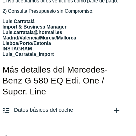
1) No aceptamos otros vehículos como parte de pago.
2) Consulta Presupuesto sin Compromiso.
Luis Carratalá
Import & Business Manager
Luis.carratala@hotmail.es
Madrid/Valencia/Murcia/Mallorca
Lisboa/Porto/Estonia
INSTAGRAM :
Luis_Carratala_import
Más detalles del Mercedes-
Benz G 580 EQ Edi. One /
Super. Line
Datos básicos del coche
Marca y modelo:
G 580 AMG