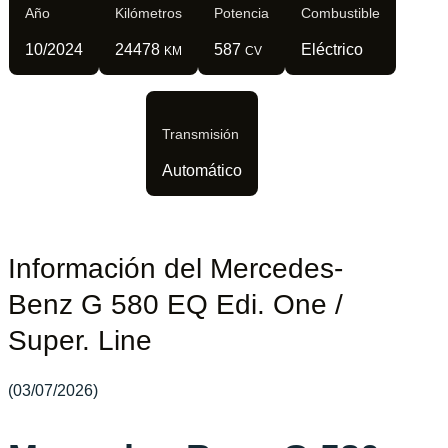
Año
Kilómetros
Potencia
Combustible
10/2024
24478
587
Eléctrico
KM
CV
Transmisión
Automático
Información del Mercedes-
Benz G 580 EQ Edi. One /
Super. Line
(03/07/2026)