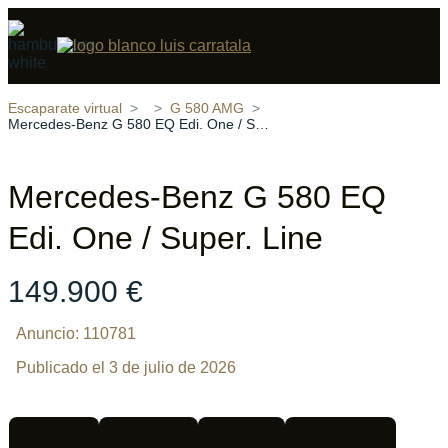
Compartir
9 fotos
‹
›
Escaparate virtual
G 580 AMG
Mercedes-Benz G 580 EQ Edi. One / Super. Line
Mercedes-Benz G 580 EQ
Edi. One / Super. Line
149.900 €
Anuncio: 110781
Publicado el 3 de julio de 2026