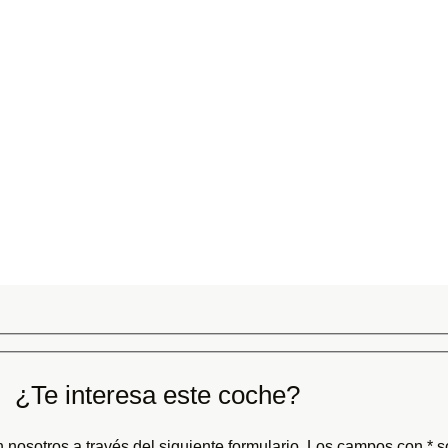
¿Te interesa este coche?
 nosotros a través del siguiente formulario. Los campos con * so