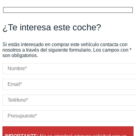
Potencia:
612
CV
Peso:
KG
Marchas:
Consumo:
N/D
L/100 KM
¿Te interesa este coche?
Color:
Negro
Color interior:
Carrocería:
N/D
Si estás interesado en comprar este vehículo contacta con
Puertas:
nosotros a través del siguiente formulario. Los campos con *
son obligatorios.
Plazas: