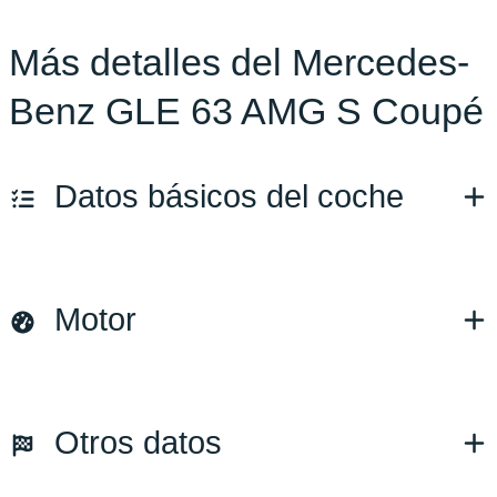
Más detalles del Mercedes-
Benz GLE 63 AMG S Coupé
Datos básicos del coche
Marca y modelo:
GLE
Motor
Versión:
No especificado
Fecha de matriculación:
12/2023
Kilómetros:
50
KM
Combustible: Gasolina
Otros datos
Transmisión:
Automático
Tracción:
N/D
Cilindros:
N/D