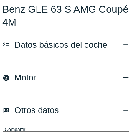
Benz GLE 63 S AMG Coupé
4M
Datos básicos del coche
Marca y modelo:
Mercedes Benz GLE 63 S AMG 4M COUPÉ
Motor
Versión:
No especificado
Fecha de matriculación:
02/2022
Kilómetros:
22000
KM
Combustible: Gasolina
Otros datos
Transmisión:
Automático
Tracción:
N/D
Cilindros:
N/D
Compartir
Potencia:
612