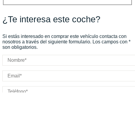
CV
Peso:
KG
Marchas:
Consumo:
N/D
L/100 KM
¿Te interesa este coche?
Color:
Negro
Color interior:
Negro
Carrocería:
N/D
Si estás interesado en comprar este vehículo contacta con
Puertas:
nosotros a través del siguiente formulario. Los campos con *
son obligatorios.
Plazas:
IMPORTANTE:
No se atenderá ninguna solicitud con un
presupuesto mínimo por debajo de 40.000€