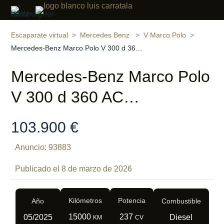
Compartir
22 fotos
‹
›
Escaparate virtual
Mercedes Benz
V Marco Polo
Mercedes-Benz Marco Polo V 300 d 360 AC…
Mercedes-Benz Marco Polo
V 300 d 360 AC…
103.900 €
Anuncio: 93883
Publicado el 8 de marzo de 2026
Kilómetros
Potencia
Año
Combustible
15000
237
05/2025
Diesel
KM
CV