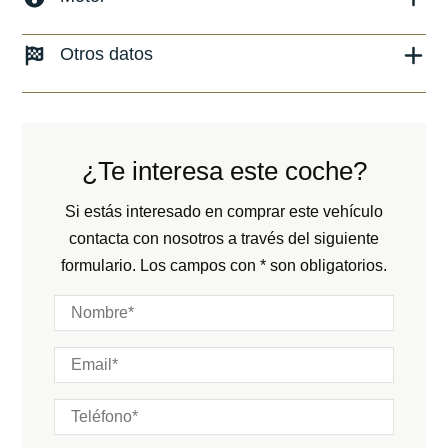
Versión:
No especificado
Combustible: Diesel
Otros datos
Fecha de matriculación:
05/2025
Transmisión:
Automático
Kilómetros:
15000
KM
Peso:
KG
Tracción:
N/D
Consumo:
N/D
L/100 KM
Cilindros:
N/D
¿Te interesa este coche?
Color:
Azul
Potencia:
237
CV
Color interior:
Negro
Si estás interesado en comprar este vehículo
Marchas:
contacta con nosotros a través del siguiente
Carrocería:
N/D
formulario. Los campos con * son obligatorios.
Puertas:
Plazas: