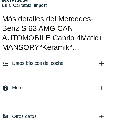
INSTAGRAM :
Luis_Carratala_import
Más detalles del Mercedes-
Benz S 63 AMG CAN
AUTOMOBILE Cabrio 4Matic+
MANSORY°Keramik°…
Datos básicos del coche
Marca y modelo:
Mercedes Benz S 63 AMG
Versión:
No especificado
Motor
Fecha de matriculación:
01/2019
Kilómetros:
133000
KM
Combustible: Gasolina
Transmisión:
Automático
Otros datos