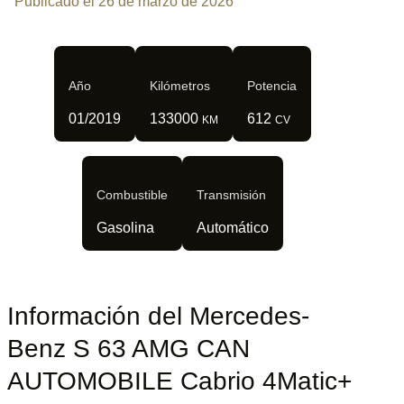
Publicado el 26 de marzo de 2026
Año
Kilómetros
Potencia
01/2019
133000
612
KM
CV
Combustible
Transmisión
Gasolina
Automático
Información del Mercedes-
Benz S 63 AMG CAN
AUTOMOBILE Cabrio 4Matic+