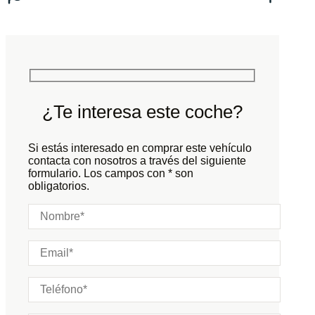
Tracción:
N/D
Cilindros:
N/D
Potencia:
612
CV
Peso:
KG
Marchas:
Consumo:
N/D
L/100 KM
Color:
Negro
Color interior:
Beige
¿Te interesa este coche?
Carrocería:
N/D
Puertas:
Si estás interesado en comprar este vehículo
Plazas:
contacta con nosotros a través del siguiente
formulario. Los campos con * son
obligatorios.