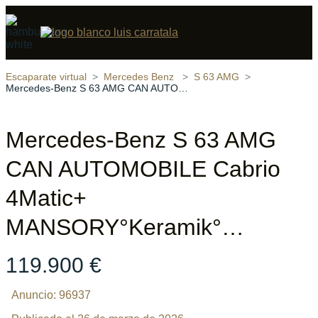
Compartir
22 fotos
‹
›
Escaparate virtual
Mercedes Benz
S 63 AMG
Mercedes-Benz S 63 AMG CAN AUTOMOBILE Cabrio 4Matic+ MANSORY°Keramik°…
Mercedes-Benz S 63 AMG
CAN AUTOMOBILE Cabrio
4Matic+
MANSORY°Keramik°…
119.900 €
Anuncio: 96937