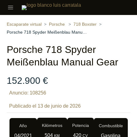
Compartir
20 fotos
‹
›
Escaparate virtual
Porsche
718 Boxster
Porsche 718 Spyder Meißenblau Manual Gear
Porsche 718 Spyder
Meißenblau Manual Gear
152.900 €
Anuncio: 108256
Publicado el 13 de junio de 2026
Kilómetros
Potencia
Año
Combustible
504
420
04/2021
Gasolina
KM
CV