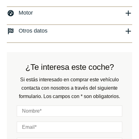
Marca y modelo:
Porsche 718 Boxster
Motor
Versión:
No especificado
Combustible: Gasolina
Otros datos
Fecha de matriculación:
04/2021
Transmisión:
Manual
Kilómetros:
504
KM
Peso:
KG
Tracción:
N/D
Consumo:
N/D
L/100 KM
Cilindros:
N/D
¿Te interesa este coche?
Color:
Azul
Potencia:
420
CV
Color interior:
Negro
Si estás interesado en comprar este vehículo
Marchas:
contacta con nosotros a través del siguiente
Carrocería:
N/D
formulario. Los campos con * son obligatorios.
Puertas:
Plazas: