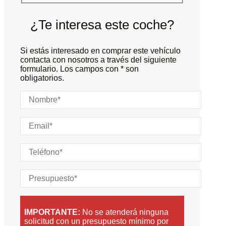
Color:
Azul
Color interior:
Negro
¿Te interesa este coche?
Carrocería:
N/D
Puertas:
Si estás interesado en comprar este vehículo
Plazas:
contacta con nosotros a través del siguiente
formulario. Los campos con * son
obligatorios.
IMPORTANTE:
No se atenderá ninguna
solicitud con un presupuesto mínimo por