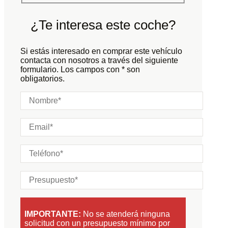
Color:
Negro
Color interior:
Negro
¿Te interesa este coche?
Carrocería:
N/D
Puertas:
Si estás interesado en comprar este vehículo
Plazas:
contacta con nosotros a través del siguiente
formulario. Los campos con * son
obligatorios.
IMPORTANTE:
No se atenderá ninguna
solicitud con un presupuesto mínimo por