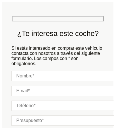
Potencia:
541
CV
Peso:
KG
Marchas:
Consumo:
N/D
L/100 KM
Color:
Negro
Color interior:
Negro
¿Te interesa este coche?
Carrocería:
N/D
Puertas:
Si estás interesado en comprar este vehículo
Plazas:
contacta con nosotros a través del siguiente
formulario. Los campos con * son
obligatorios.