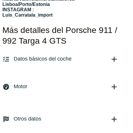
Lisboa/Porto/Estonia
INSTAGRAM :
Luis_Carratala_import
Más detalles del Porsche 911 /
992 Targa 4 GTS
Datos básicos del coche
Marca y modelo:
Porsche 992/911 Targa 4 GTS
Versión:
No especificado
Motor
Fecha de matriculación:
10/2025
Kilómetros:
3333
KM
Combustible: Híbrido (gasolina/eléctrico)
Transmisión:
Automático
Otros datos
Tracción:
N/D
Cilindros:
N/D