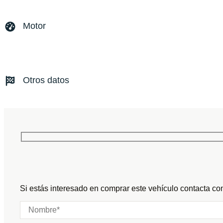
Marca y modelo:
911 / 930 Carrera
Versión:
No especificado
Motor
Fecha de matriculación:
09/1989
Kilómetros:
30800
KM
Combustible: Gasolina
Transmisión:
Manual
Otros datos
Tracción:
N/D
Cilindros:
N/D
Potencia:
286
CV
Peso:
KG
Marchas:
Consumo:
N/D
L/100 KM
Color:
Negro
Color interior:
Negro
Carrocería:
N/D
Puertas:
Si estás interesado en comprar este vehículo contacta con
Plazas: