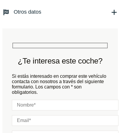
Transmisión:
Automático
Otros datos
Tracción:
N/D
Cilindros:
N/D
Potencia:
999
CV
Peso:
KG
Marchas:
Consumo:
N/D
L/100 KM
Color:
Blanco
Color interior:
¿Te interesa este coche?
Carrocería:
N/D
Puertas:
Si estás interesado en comprar este vehículo
Plazas:
contacta con nosotros a través del siguiente
formulario. Los campos con * son
obligatorios.