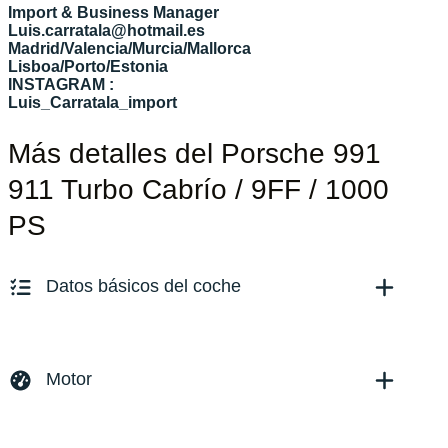
Import & Business Manager
Luis.carratala@hotmail.es
Madrid/Valencia/Murcia/Mallorca
Lisboa/Porto/Estonia
INSTAGRAM :
Luis_Carratala_import
Más detalles del Porsche 991
911 Turbo Cabrío / 9FF / 1000
PS
Datos básicos del coche
Marca y modelo:
Porsche 911 / 991 Turbo Carrera
Versión:
No especificado
Motor
Fecha de matriculación:
09/2017
Kilómetros:
49911
KM
Combustible: Gasolina