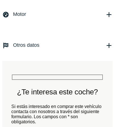
Marca y modelo:
Porsche 911 Carrera 4 GTS
Versión:
No especificado
Motor
Fecha de matriculación:
Kilómetros:
0
KM
Combustible: Gasolina
Transmisión:
Automático
Otros datos
Tracción:
N/D
Cilindros:
N/D
Potencia:
541
CV
Peso:
KG
Marchas:
Consumo:
N/D
L/100 KM
Color:
Azul
Color interior:
Gris
¿Te interesa este coche?
Carrocería:
N/D
Puertas:
Si estás interesado en comprar este vehículo
Plazas:
contacta con nosotros a través del siguiente
formulario. Los campos con * son
obligatorios.