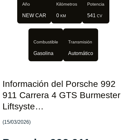
Año
Kilómetros
Potencia
NEW CAR
0
541
KM
CV
Combustible
Transmisión
Gasolina
Automático
Información del Porsche 992
911 Carrera 4 GTS Burmester
Liftsyste…
(15/03/2026)