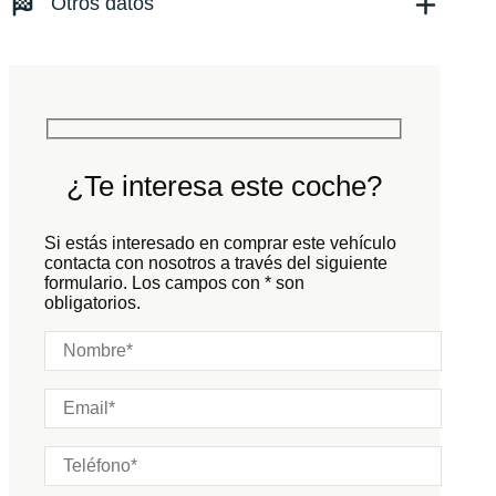
Otros datos
Tracción:
N/D
Cilindros:
N/D
Potencia:
480
CV
Peso:
KG
Marchas:
Consumo:
N/D
L/100 KM
Color:
Negro
Color interior:
Negro
¿Te interesa este coche?
Carrocería:
N/D
Puertas:
Si estás interesado en comprar este vehículo
Plazas:
contacta con nosotros a través del siguiente
formulario. Los campos con * son
obligatorios.