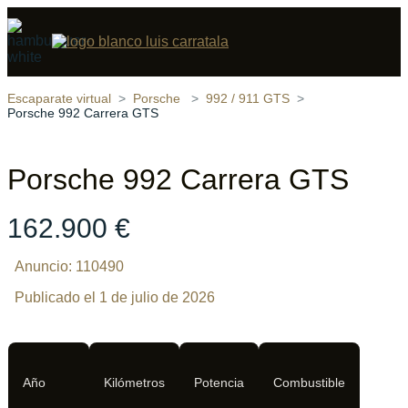
Compartir
16 fotos
‹
›
Escaparate virtual
Porsche
992 / 911 GTS
Porsche 992 Carrera GTS
Porsche 992 Carrera GTS
162.900 €
Anuncio: 110490
Publicado el 1 de julio de 2026
Año
Kilómetros
Potencia
Combustible