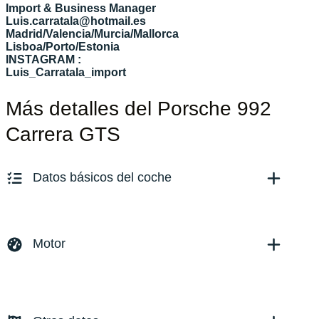
Import & Business Manager
Luis.carratala@hotmail.es
Madrid/Valencia/Murcia/Mallorca
Lisboa/Porto/Estonia
INSTAGRAM :
Luis_Carratala_import
Más detalles del Porsche 992
Carrera GTS
Datos básicos del coche
Marca y modelo:
Porsche 992 / 911 GTS
Versión:
No especificado
Motor
Fecha de matriculación:
11/2023
Kilómetros:
24000
KM
Combustible: Gasolina
Transmisión:
Automático