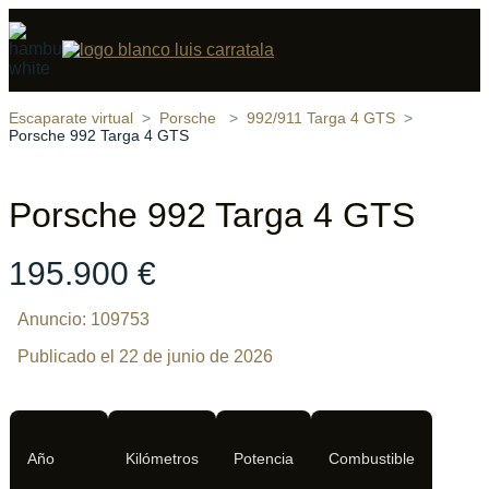
Compartir
20 fotos
‹
›
Escaparate virtual
Porsche
992/911 Targa 4 GTS
Porsche 992 Targa 4 GTS
Porsche 992 Targa 4 GTS
195.900 €
Anuncio: 109753
Publicado el 22 de junio de 2026
Año
Kilómetros
Potencia
Combustible