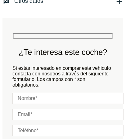
Otros datos
Tracción:
N/D
Cilindros:
N/D
Potencia:
480
CV
Peso:
KG
Marchas:
Consumo:
N/D
L/100 KM
Color:
Gris
Color interior:
Negro
¿Te interesa este coche?
Carrocería:
N/D
Puertas:
Si estás interesado en comprar este vehículo
Plazas:
contacta con nosotros a través del siguiente
formulario. Los campos con * son
obligatorios.