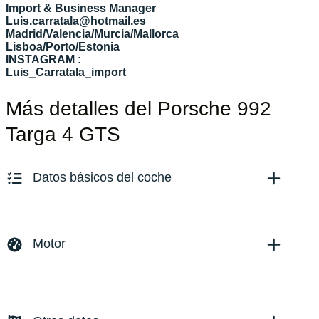
Import & Business Manager
Luis.carratala@hotmail.es
Madrid/Valencia/Murcia/Mallorca
Lisboa/Porto/Estonia
INSTAGRAM :
Luis_Carratala_import
Más detalles del Porsche 992
Targa 4 GTS
Datos básicos del coche
Marca y modelo:
Porsche 992/911 Targa 4 GTS
Versión:
No especificado
Motor
Fecha de matriculación:
01/2024
Kilómetros:
7900
KM
Combustible: Gasolina
Transmisión:
Automático