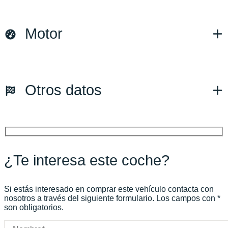
Marca y modelo:
Motor
Versión:
No especificado
Fecha de matriculación:
04/1995
Kilómetros:
3333
KM
Combustible: Gasolina
Otros datos
Transmisión:
Manual
Tracción:
N/D
Cilindros:
N/D
Potencia:
364
CV
Peso:
KG
Marchas:
Consumo:
N/D
L/100 KM
¿Te interesa este coche?
Color:
Negro
Color interior:
Negro
Carrocería:
N/D
Si estás interesado en comprar este vehículo contacta con
Puertas:
nosotros a través del siguiente formulario. Los campos con *
son obligatorios.
Plazas: