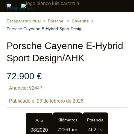
Compartir
22 fotos
‹
›
Escaparate virtual
Porsche
Cayenne
Porsche Cayenne E-Hybrid Sport Design/AHK
Porsche Cayenne E-Hybrid
Sport Design/AHK
72.900 €
Anuncio: 92447
Publicado el 23 de febrero de 2026
Kilómetros
Potencia
Año
72361
462
08/2020
KM
CV