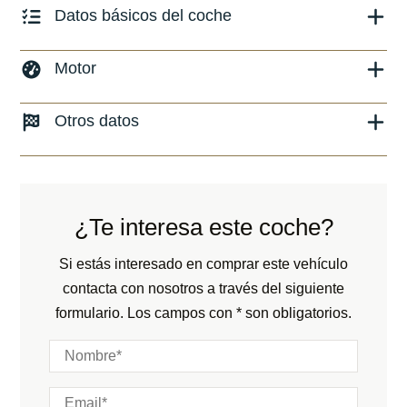
Datos básicos del coche
Marca y modelo:
Porsche Cayenne
Motor
Versión:
No especificado
Combustible: Híbrido (gasolina/eléctrico)
Otros datos
Fecha de matriculación:
08/2020
Transmisión:
Automático
Kilómetros:
72361
KM
Peso:
KG
Tracción:
N/D
Consumo:
N/D
L/100 KM
Cilindros:
N/D
¿Te interesa este coche?
Color:
Gris
Potencia:
462
CV
Color interior:
Negro
Si estás interesado en comprar este vehículo
Marchas:
contacta con nosotros a través del siguiente
Carrocería:
N/D
formulario. Los campos con * son obligatorios.
Puertas:
Plazas: