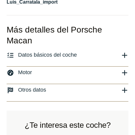
Luis_Carratala_import
Más detalles del Porsche
Macan
Datos básicos del coche
Marca y modelo:
Macan
Motor
Versión:
No especificado
Combustible: Gasolina
Otros datos
Fecha de matriculación:
01/2024
Transmisión:
Automático
Kilómetros:
20330
KM
Peso:
KG
Tracción:
N/D
Consumo:
N/D
L/100 KM
Cilindros:
N/D
¿Te interesa este coche?
Color:
Negro
Potencia:
265
CV