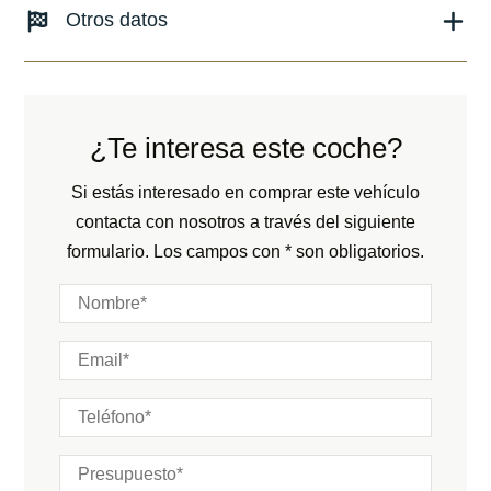
Combustible: Gasolina
Otros datos
Fecha de matriculación:
01/2023
Transmisión:
Automático
Kilómetros:
14680
KM
Peso:
KG
Tracción:
N/D
Consumo:
N/D
L/100 KM
Cilindros:
N/D
¿Te interesa este coche?
Color:
Negro
Potencia:
510
CV
Color interior:
Negro
Si estás interesado en comprar este vehículo
Marchas:
contacta con nosotros a través del siguiente
Carrocería:
N/D
formulario. Los campos con * son obligatorios.
Puertas:
Plazas: