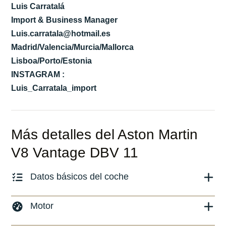
Luis Carratalá
Import & Business Manager
Luis.carratala@hotmail.es
Madrid/Valencia/Murcia/Mallorca
Lisboa/Porto/Estonia
INSTAGRAM :
Luis_Carratala_import
Más detalles del Aston Martin
V8 Vantage DBV 11
Datos básicos del coche
Marca y modelo:
Aston Martin V8 Vantage
Motor
Versión:
No especificado