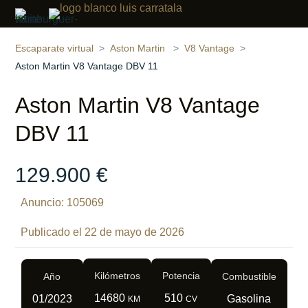
Compartir
18 fotos
‹
›
Escaparate virtual
Aston Martin
V8 Vantage
Aston Martin V8 Vantage DBV 11
Aston Martin V8 Vantage
DBV 11
129.900 €
Anuncio: 105069
Publicado el 22 de mayo de 2026
Kilómetros
Potencia
Año
Combustible
14680
510
01/2023
Gasolina
KM
CV