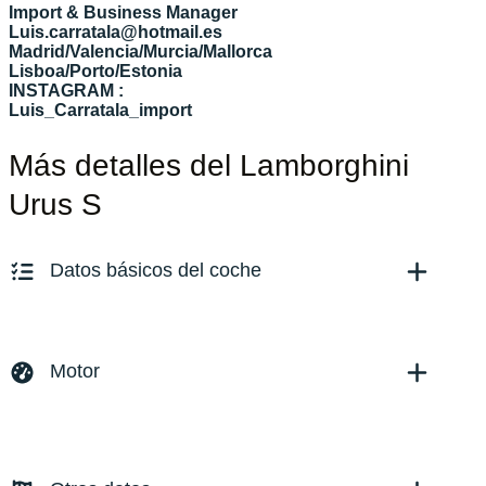
Import & Business Manager
Luis.carratala@hotmail.es
Madrid/Valencia/Murcia/Mallorca
Lisboa/Porto/Estonia
INSTAGRAM :
Luis_Carratala_import
Más detalles del Lamborghini
Urus S
Datos básicos del coche
Marca y modelo:
Lamborghini Urus
Versión:
No especificado
Motor
Fecha de matriculación:
01/2025
Kilómetros:
6500
KM
Combustible: Gasolina
Transmisión:
Automático