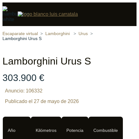
Compartir
16 fotos
‹
›
Escaparate virtual
Lamborghini
Urus
Lamborghini Urus S
Lamborghini Urus S
303.900 €
Anuncio: 106332
Publicado el 27 de mayo de 2026
Año
Kilómetros
Potencia
Combustible