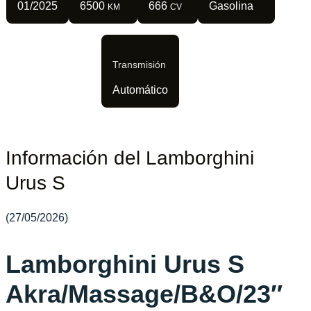
01/2025
6500
666
Gasolina
KM
CV
Transmisión
Automático
Información del Lamborghini
Urus S
(27/05/2026)
Lamborghini Urus S
Akra/Massage/B&O/23″