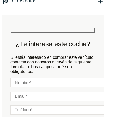
Otros datos
Tracción:
N/D
Cilindros:
N/D
Potencia:
666
CV
Peso:
KG
Marchas:
Consumo:
N/D
L/100 KM
Color:
Gris
Color interior:
Negro
¿Te interesa este coche?
Carrocería:
N/D
Puertas:
Si estás interesado en comprar este vehículo
Plazas:
contacta con nosotros a través del siguiente
formulario. Los campos con * son
obligatorios.